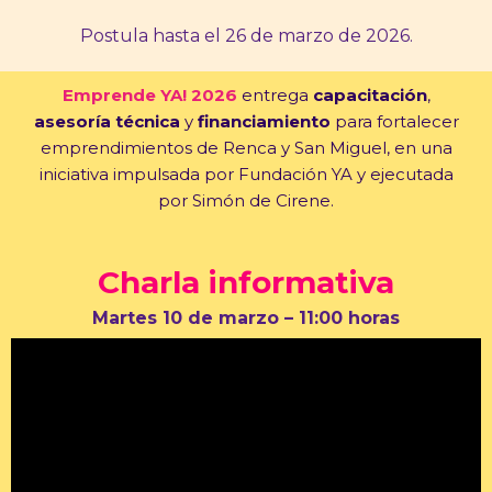
Postula hasta el 26 de marzo de 2026.
Emprende YA! 2026
entrega
capacitación
,
asesoría técnica
y
financiamiento
para fortalecer
emprendimientos de Renca y San Miguel, en una
iniciativa impulsada por Fundación YA y ejecutada
por Simón de Cirene.
Charla informativa
Martes 10 de marzo – 11:00 horas